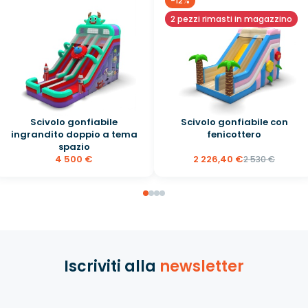
-12%
2 pezzi rimasti in magazzino
Scivolo gonfiabile
Scivolo gonfiabile con
ingrandito doppio a tema
fenicottero
spazio
4 500 €
2 226,40 €
2 530 €
Iscriviti alla
newsletter