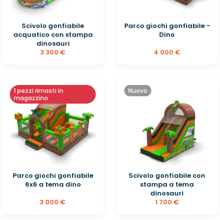
Scivolo gonfiabile
Parco giochi gonfiabile -
acquatico con stampa
Dino
dinosauri
3 300 €
4 000 €
1 pezzi rimasti in
Nuovo
magazzino
Parco giochi gonfiabile
Scivolo gonfiabile con
6x6 a tema dino
stampa a tema
dinosauri
3 000 €
1 700 €