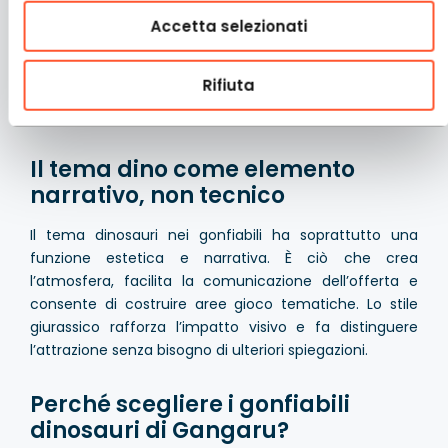
dimensione ottimale e numero di attività sufficiente
Accetta selezionati
per intrattenere i bambini a lungo.
Alternative con budget più ridotto o spazio limitato:
Rifiuta
Area gioco gonfiabile 6×5 a tema dino
Gonfiabile con scivolo – combo dinosauri
Il tema dino come elemento
narrativo, non tecnico
Il tema dinosauri nei gonfiabili ha soprattutto una
funzione estetica e narrativa. È ciò che crea
l’atmosfera, facilita la comunicazione dell’offerta e
consente di costruire aree gioco tematiche. Lo stile
giurassico rafforza l’impatto visivo e fa distinguere
l’attrazione senza bisogno di ulteriori spiegazioni.
Perché scegliere i gonfiabili
dinosauri di Gangaru?