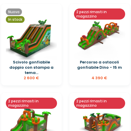
Nuovo
2 pezzi rimasti in
magazzino
In stock
Scivolo gonfiabile
Percorso a ostacoli
doppio con stampa a
gonfiabile Dino - 15 m
tema...
2 600 €
4 390 €
2 pezzi rimasti in
2 pezzi rimasti in
magazzino
magazzino