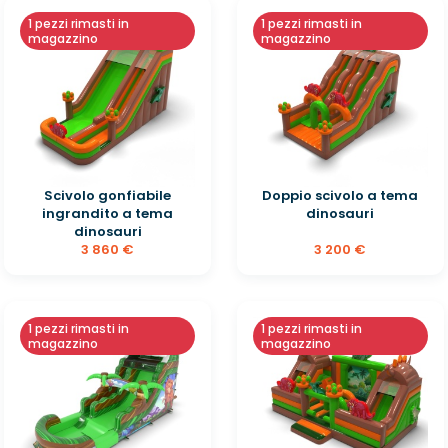
1 pezzi rimasti in
1 pezzi rimasti in
magazzino
magazzino
Scivolo gonfiabile
Doppio scivolo a tema
ingrandito a tema
dinosauri
dinosauri
3 860 €
3 200 €
1 pezzi rimasti in
1 pezzi rimasti in
magazzino
magazzino