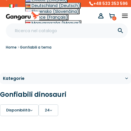
+48 533 353 596
it
Deutschland (Deutsch)
Slovensko (Slovenčina)
France (Français)
0
Magyarország (Magyar)
Other (English €)

Home
Gonfiabili a tema
Gonfiabili dinosauri
Disponibilità
24