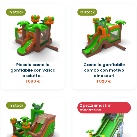
In stock
In stock
Piccolo castello
Castello gonfiabile
gonfiabile con vasca
combo con motivo
asciutta...
dinosauri
1 080 €
1 820 €
In stock
2 pezzi rimasti in
magazzino