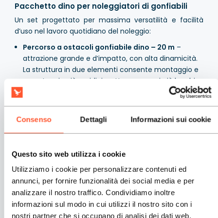
Pacchetto dino per noleggiatori di gonfiabili
Un set progettato per massima versatilità e facilità
d’uso nel lavoro quotidiano del noleggio:
Percorso a ostacoli gonfiabile dino – 20 m
–
attrazione grande e d’impatto, con alta dinamicità.
La struttura in due elementi consente montaggio e
smontaggio più rapidi rispetto a percorsi più lunghi e
multi-elemento.
Scivolo doppio aperto a tema dinosauri
– due
corsie garantiscono un’elevata capacità. La
Consenso
Dettagli
Informazioni sui cookie
struttura aperta, senza barriere in ingresso e uscita,
permette l’installazione anche con spazio limitato.
Scivolo acquatico con area salto dino
– ideale per
Questo sito web utilizza i cookie
i più piccoli. Area salto, scivolo e piscina: nelle
Utilizziamo i cookie per personalizzare contenuti ed
giornate calde si riempie d’acqua, fuori stagione può
annunci, per fornire funzionalità dei social media e per
essere usata come piscina asciutta con palline. Il
analizzare il nostro traffico. Condividiamo inoltre
formato compatto consente l’uso anche in
informazioni sul modo in cui utilizzi il nostro sito con i
ambienti interni con altezza minima di 3,2 m.
nostri partner che si occupano di analisi dei dati web,