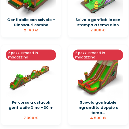
Gonfiabile con scivolo -
Scivolo gonfiabile con
Dinosauri combo
stampa a tema dino
2 140 €
2 880 €
2 pezzi rimasti in
2 pezzi rimasti in
magazzino
magazzino
Percorso a ostacoli
Scivolo gonfiabile
gonfiabile Dino - 30 m
ingrandito doppio a
tema...
7 390 €
4 500 €