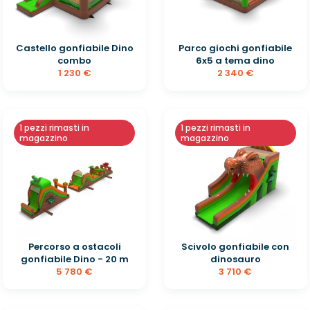
Castello gonfiabile Dino
Parco giochi gonfiabile
combo
6x5 a tema dino
1 230 €
2 340 €
1 pezzi rimasti in
1 pezzi rimasti in
magazzino
magazzino
Percorso a ostacoli
Scivolo gonfiabile con
gonfiabile Dino - 20 m
dinosauro
5 780 €
3 710 €