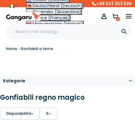
+48 533 353 596
it
Deutschland (Deutsch)
Slovensko (Slovenčina)
France (Français)
0
Magyarország (Magyar)
Other (English €)

Home
Gonfiabili a tema
Gonfiabili regno magico
Disponibilità
5