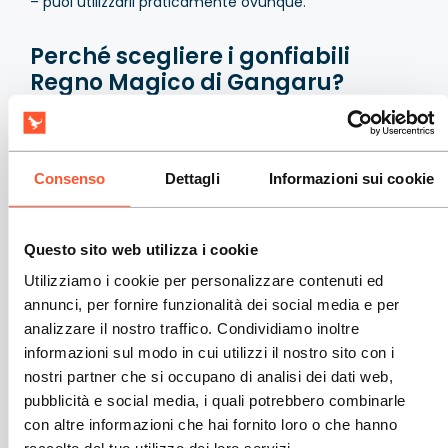
– puoi utilizzarli praticamente ovunque.
Perché scegliere i gonfiabili
Regno Magico di Gangaru?
I gonfiabili di questa categoria sono progettati
pensando all’utilizzo reale nel settore degli eventi. Le
strutture combinano funzionalità, resistenza e un
Consenso
Dettagli
Informazioni sui cookie
aspetto attraente, che funziona bene sia dal vivo sia
nei materiali promozionali. Sono soluzioni create per
aziende che vogliono lavorare in modo efficiente e
Questo sito web utilizza i cookie
offrire ai clienti attrazioni collaudate.
Utilizziamo i cookie per personalizzare contenuti ed
annunci, per fornire funzionalità dei social media e per
Domande frequenti (FAQ)
analizzare il nostro traffico. Condividiamo inoltre
informazioni sul modo in cui utilizzi il nostro sito con i
I gonfiabili Regno Magico sono adatti all’uso
nostri partner che si occupano di analisi dei dati web,
in ambienti interni?
pubblicità e social media, i quali potrebbero combinarle
con altre informazioni che hai fornito loro o che hanno
Sì, a condizione che l’altezza dell’ambiente sia