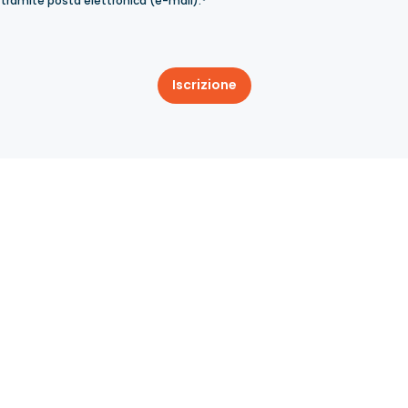
 tramite posta elettronica (e-mail).*
Iscrizione
nti
Il mio account
Consegna
 596
Condizioni di garanzia
Regolament
ngaru.com
Informativa sulla privacy
Chi siamo
Contatto
Termini new
Dichiarazione di