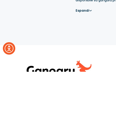
disponibile su gangaru.pl
Espandi
GunGan Sp. z
Servizio clie
o.o. Codice
+48 533 353
Fiscale:
contact@ga
PL8992819315
WhatsApp
Via Boczna