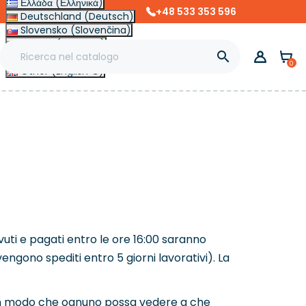
Ελλάδα (Ελληνικά)
+48 533 353 596
Deutschland (Deutsch)
Slovensko (Slovenčina)
France (Français)

Magyarország (Magyar)
0
Other (English €)
vuti e pagati entro le ore 16:00 saranno
engono spediti entro 5 giorni lavorativi). La
, in modo che ognuno possa vedere a che