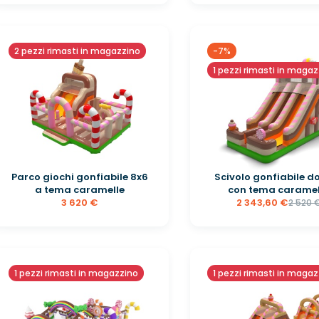
2 pezzi rimasti in magazzino
-7%
1 pezzi rimasti in maga
Parco giochi gonfiabile 8x6
Scivolo gonfiabile d
a tema caramelle
con tema caramel
3 620 €
2 343,60 €
2 520 
1 pezzi rimasti in magazzino
1 pezzi rimasti in maga