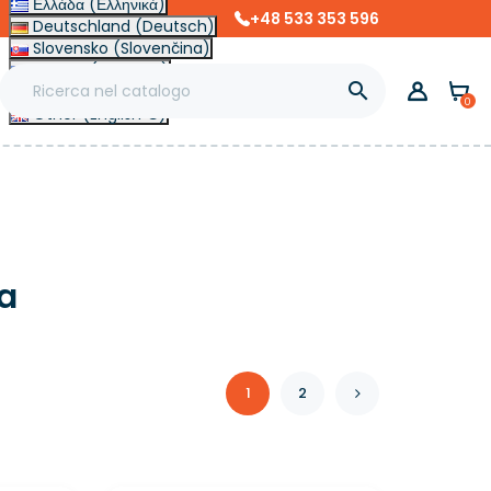
Ελλάδα (Ελληνικά)
+48 533 353 596
Deutschland (Deutsch)
Slovensko (Slovenčina)
France (Français)

Magyarország (Magyar)
0
Other (English €)
la
1
2