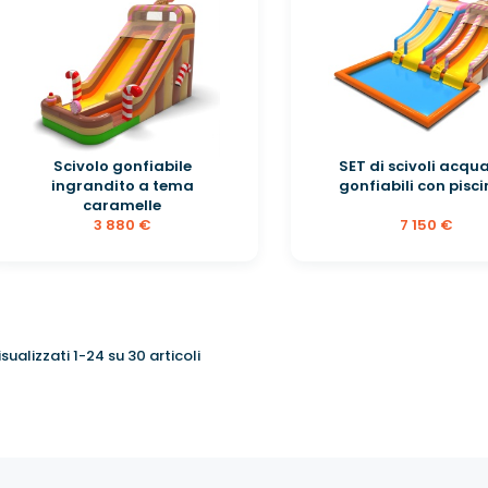
Scivolo gonfiabile
SET di scivoli acqua
ingrandito a tema
gonfiabili con piscin
caramelle
3 880 €
7 150 €
isualizzati 1-24 su 30 articoli