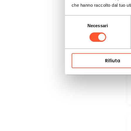
che hanno raccolto dal tuo uti
Selezione
Necessari
del
consenso
Rifiuta