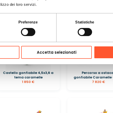
2 040 €
1 710 €
lizzo dei loro servizi.
Preferenze
Statistiche
Accetta selezionati
Castello gonfiabile 4,5x3,6 a
Percorso a ostaco
tema caramelle
gonfiabile Caramelle 
1 850 €
7 820 €