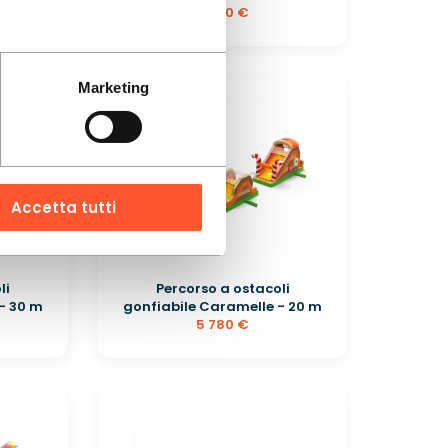
2 340 €
Marketing
Accetta tutti
li
Percorso a ostacoli
- 30 m
gonfiabile Caramelle - 20 m
5 780 €