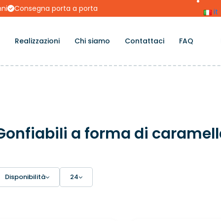
nni
Consegna porta a porta
it
Realizzazioni
Chi siamo
Contattaci
FAQ
Gonfiabili a forma di caramel
Disponibilità
24