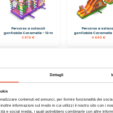
Percorso a ostacoli
Percorso a ostaco
gonfiabile Caramelle - 10 m
gonfiabile Caramelle 
3 970 €
4 640 €
Dettagli
ookie
nalizzare contenuti ed annunci, per fornire funzionalità dei socia
inoltre informazioni sul modo in cui utilizzi il nostro sito con i n
Gonfiabile con scivolo
Casetta di caramel
icità e social media, i quali potrebbero combinarle con altre inform
combo con stampa -...
gonfiabile con sciv