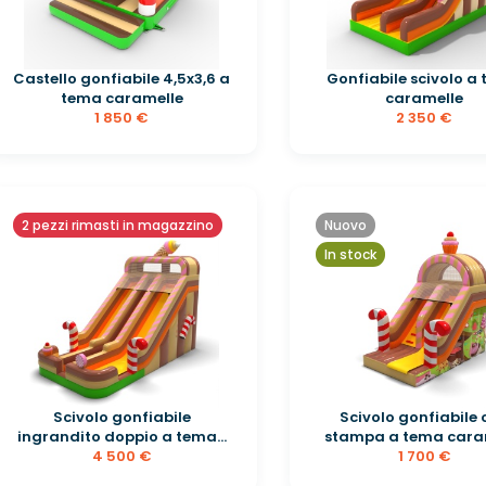
Castello gonfiabile 4,5x3,6 a
Gonfiabile scivolo a
tema caramelle
caramelle
1 850 €
2 350 €
2 pezzi rimasti in magazzino
Nuovo
In stock
Scivolo gonfiabile
Scivolo gonfiabile
ingrandito doppio a tema...
stampa a tema cara
4 500 €
1 700 €