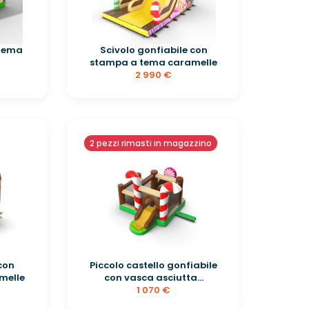
 tema
Scivolo gonfiabile con
stampa a tema caramelle
2 990 €
2 pezzi rimasti in magazzino
 con
Piccolo castello gonfiabile
melle
con vasca asciutta...
1 070 €