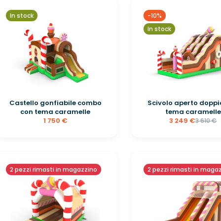
In stock
-10%
In stock
Castello gonfiabile combo
Scivolo aperto doppi
con tema caramelle
tema caramelle
1 750 €
3 249 €
3 610 €
2 pezzi rimasti in magazzino
2 pezzi rimasti in maga