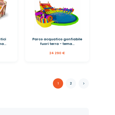
tici
Parco acquatico gonfiabile
a...
fuori terra - tema...
24 290 €
1
2