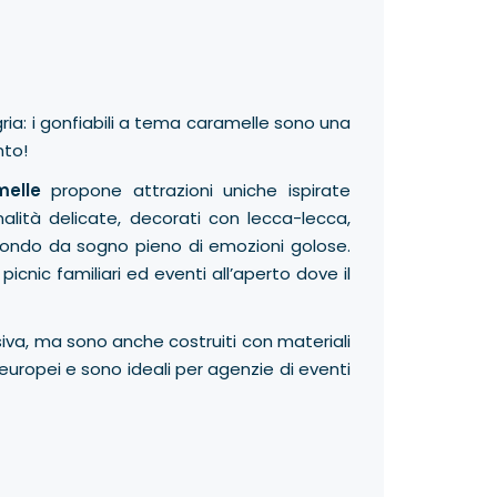
gria: i gonfiabili a tema caramelle sono una
nto!
melle
propone attrazioni uniche ispirate
tonalità delicate, decorati con lecca-lecca,
 mondo da sogno pieno di emozioni golose.
cnic familiari ed eventi all’aperto dove il
visiva, ma sono anche costruiti con materiali
d europei e sono ideali per agenzie di eventi