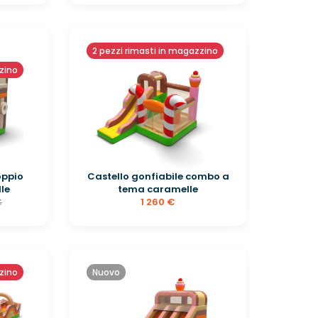
2 pezzi rimasti in magazzino
zzino
oppio
Castello gonfiabile combo a
le
tema caramelle
1 260 €
€
zzino
Nuovo