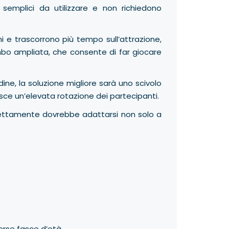
semplici da utilizzare e non richiedono
i e trascorrono più tempo sull’attrazione,
bo ampliata, che consente di far giocare
ine, la soluzione migliore sarà uno scivolo
isce un’elevata rotazione dei partecipanti.
orrettamente dovrebbe adattarsi non solo a
erse fasce d’età