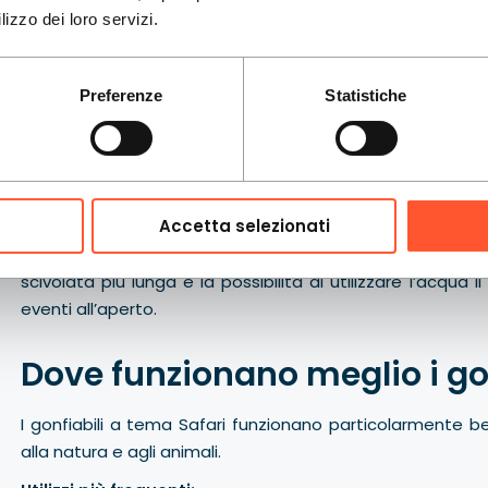
lizzo dei loro servizi.
I castelli gonfiabili e le strutture combo uniscono la fu
soluzioni adatte ai bambini più piccoli (4–9 anni) e agli
dell’attrazione.
Preferenze
Statistiche
Parchi gioco gonfiabili Safari
I parchi gioco offrono più elementi di attività, permettend
unico spazio. Sono una buona scelta per eventi di lunga du
Scivoli acquatici gonfiabili Safari
Accetta selezionati
Gli scivoli acquatici aumentano l’attrattiva degli even
scivolata più lunga e la possibilità di utilizzare l’acqua
eventi all’aperto.
Dove funzionano meglio i gon
I gonfiabili a tema Safari funzionano particolarmente ben
alla natura e agli animali.