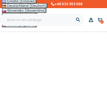
Ελλάδα (Ελληνικά)
+48 533 353 596
Deutschland (Deutsch)
Slovensko (Slovenčina)
France (Français)

Magyarország (Magyar)
0
Other (English €)