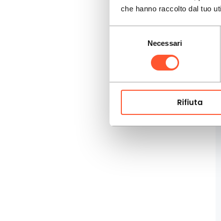
che hanno raccolto dal tuo uti
Selezione
Necessari
del
consenso
Rifiuta