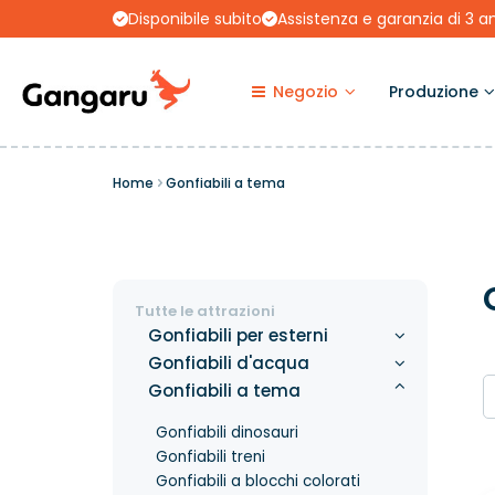
Disponibile subito
Assistenza e garanzia di 3 a
Negozio
Produzione
Home
Gonfiabili a tema
Tutte le attrazioni
Gonfiabili per esterni
Gonfiabili d'acqua
Gonfiabili a tema
Gonfiabili dinosauri
Gonfiabili treni
Gonfiabili a blocchi colorati