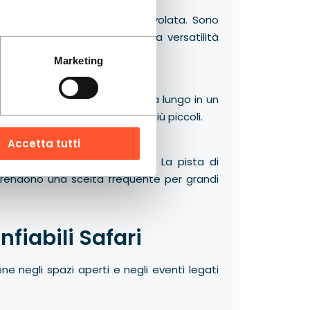
nzione di salto e quella di scivolata. Sono
 eventi in cui è importante la versatilità
Marketing
o ai bambini di divertirsi più a lungo in un
rata e per aree dedicate ai più piccoli.
Accetta tutti
ti durante la stagione estiva. La pista di
 li rendono una scelta frequente per grandi
fiabili Safari
e negli spazi aperti e negli eventi legati