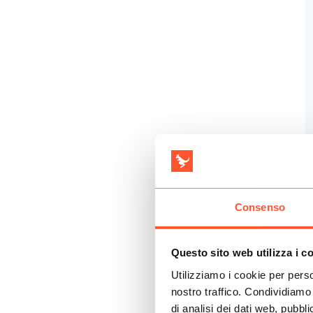
Consenso
Questo sito web utilizza i c
Utilizziamo i cookie per perso
nostro traffico. Condividiamo 
di analisi dei dati web, pubbl