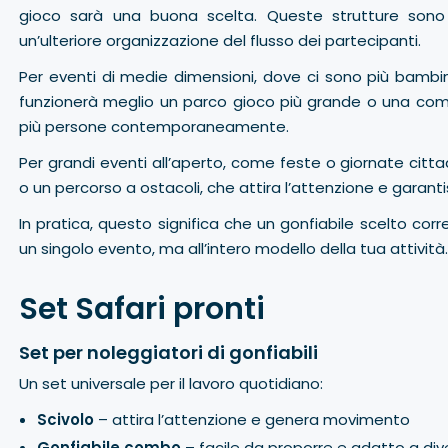
gioco sarà una buona scelta. Queste strutture sono 
un’ulteriore organizzazione del flusso dei partecipanti.
Per eventi di medie dimensioni, dove ci sono più bambin
funzionerà meglio un parco gioco più grande o una com
più persone contemporaneamente.
Per grandi eventi all’aperto, come feste o giornate cittad
o un percorso a ostacoli, che attira l’attenzione e garant
In pratica, questo significa che un gonfiabile scelto c
un singolo evento, ma all’intero modello della tua attività.
Set Safari pronti
Set per noleggiatori di gonfiabili
Un set universale per il lavoro quotidiano:
Scivolo
– attira l’attenzione e genera movimento
Gonfiabile combo
– facile da proporre e adatto a div