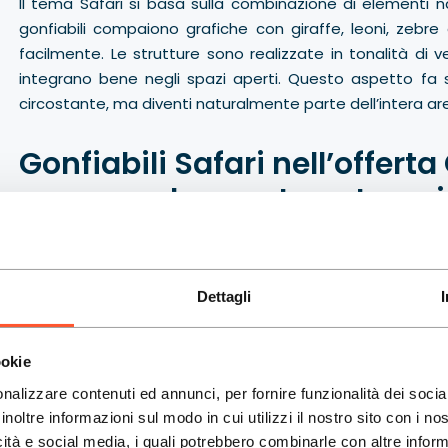
Il tema Safari si basa sulla combinazione di elementi na
gonfiabili compaiono grafiche con giraffe, leoni, zebre
facilmente. Le strutture sono realizzate in tonalità di v
integrano bene negli spazi aperti. Questo aspetto fa s
circostante, ma diventi naturalmente parte dell’intera ar
Gonfiabili Safari nell’offer
comprende questa categori
La categoria comprende diversi tipi di attrazioni, che
dell’evento, al numero di bambini e allo spazio dispon
animali e uno stile coerente, che permette di creare un’a
Dettagli
Scivoli gonfiabili Safari
Gli scivoli sono gli elementi più visibili di questa cate
ookie
struttura, attirano l’attenzione e funzionano bene
nalizzare contenuti ed annunci, per fornire funzionalità dei socia
partecipanti.
inoltre informazioni sul modo in cui utilizzi il nostro sito con i n
Castelli gonfiabili e strutture combo Safari
icità e social media, i quali potrebbero combinarle con altre inform