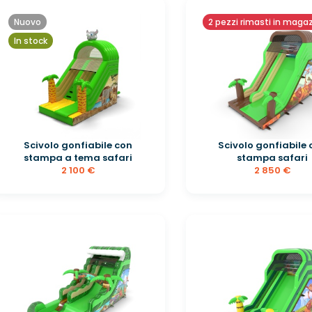
Nuovo
2 pezzi rimasti in maga
In stock
Scivolo gonfiabile con
Scivolo gonfiabile
stampa a tema safari
stampa safari
2 100 €
2 850 €