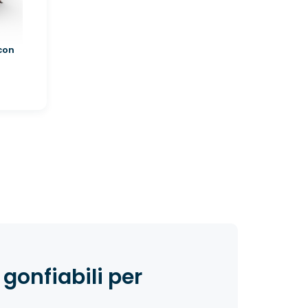
 con
 gonfiabili per