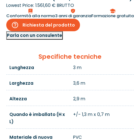
Lowest Price:
1.561,60 € BRUTTO
Conformità alla norma
3 anni di garanzia
Formazione gratuita
help_outline
Richiesta del prodotto
Parla con un consulente
Specifiche tecniche
Lunghezza
3 m
Larghezza
3,6 m
Altezza
2,9 m
Quando è imballato (H x
+/- 1,3 m x 0,7 m
L)
Materiale di nuova
PVC