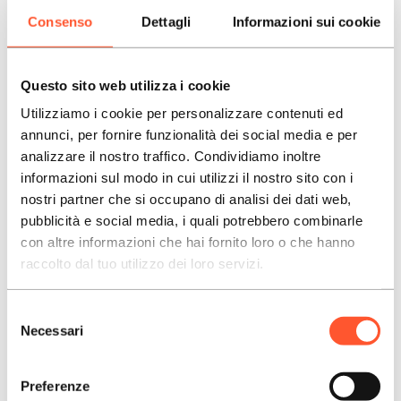
Consenso
Dettagli
Informazioni sui cookie
Questo sito web utilizza i cookie
Utilizziamo i cookie per personalizzare contenuti ed
annunci, per fornire funzionalità dei social media e per
analizzare il nostro traffico. Condividiamo inoltre
informazioni sul modo in cui utilizzi il nostro sito con i
nostri partner che si occupano di analisi dei dati web,
pubblicità e social media, i quali potrebbero combinarle
con altre informazioni che hai fornito loro o che hanno
raccolto dal tuo utilizzo dei loro servizi.
Selezione
Necessari
del
Utilizzo
consenso
Funziona al meglio in giardini, presso sale banchetti, in
picnic raccolti e in strutture coperte con spazio limitato.
Preferenze