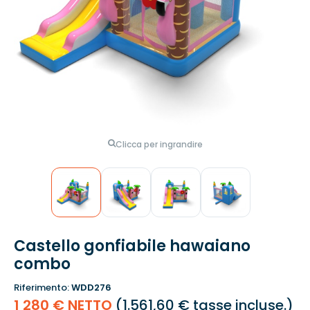
Clicca per ingrandire
Castello gonfiabile hawaiano
combo
Riferimento:
WDD276
1 280 € NETTO
(
1.561,60 €
tasse incluse.)