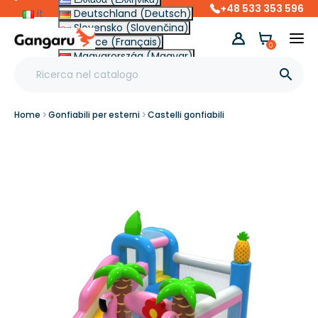
+48 533 353 596
it
Deutschland (Deutsch)
Slovensko (Slovenčina)
France (Français)
0
Magyarország (Magyar)
Other (English €)

Home
Gonfiabili per esterni
Castelli gonfiabili