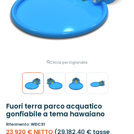
Clicca per ingrandire
Fuori terra parco acquatico
gonfiabile a tema hawaiano
Riferimento:
WDC31
23 920 € NETTO
(
29.182,40 €
tasse