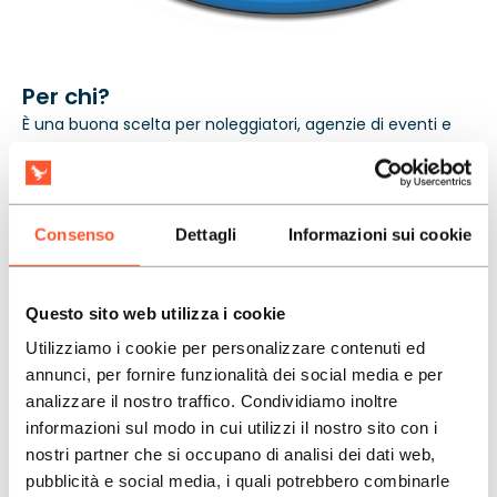
Per chi?
È una buona scelta per noleggiatori, agenzie di eventi e
gestori di strutture ricreative che seguono grandi
allestimenti outdoor e hanno bisogno di un’unica
attrazione per bambini dai 4 anni in su. Questo formato
funziona bene sia nel noleggio per l’intera giornata sia
Consenso
Dettagli
Informazioni sui cookie
come punto principale di un’area acquatica a
pagamento. La conformità alla norma EN14960 facilita
l’accesso a eventi cittadini, scolastici e aziendali con
Questo sito web utilizza i cookie
requisiti formali. La garanzia di 3 anni offre prevedibilità
Utilizziamo i cookie per personalizzare contenuti ed
dei costi e tutela l’investimento per le stagioni successive.
annunci, per fornire funzionalità dei social media e per
analizzare il nostro traffico. Condividiamo inoltre
informazioni sul modo in cui utilizzi il nostro sito con i
nostri partner che si occupano di analisi dei dati web,
pubblicità e social media, i quali potrebbero combinarle