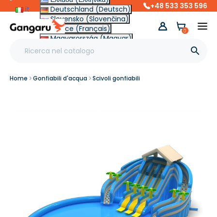
+48 533 353 596
it
Deutschland (Deutsch)
Slovensko (Slovenčina)
France (Français)
0
Magyarország (Magyar)
Other (English €)

Home
Gonfiabili d'acqua
Scivoli gonfiabili