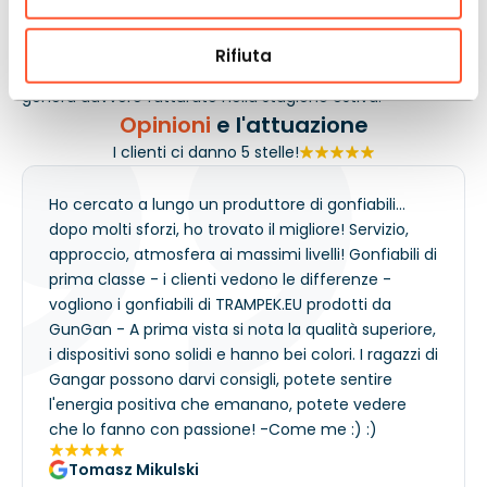
alleggerisce il lavoro degli animatori. I bambini hanno un
motivo per tornare in coda, quindi l’area resta viva per
Rifiuta
tutta la giornata. Per l’operatore è un’attrezzatura che
genera davvero fatturato nella stagione estiva.
Opinioni
e l'attuazione
I clienti ci danno 5 stelle!
Ho cercato a lungo un produttore di gonfiabili...
dopo molti sforzi, ho trovato il migliore! Servizio,
approccio, atmosfera ai massimi livelli! Gonfiabili di
prima classe - i clienti vedono le differenze -
vogliono i gonfiabili di TRAMPEK.EU prodotti da
GunGan - A prima vista si nota la qualità superiore,
i dispositivi sono solidi e hanno bei colori. I ragazzi di
Gangar possono darvi consigli, potete sentire
l'energia positiva che emanano, potete vedere
che lo fanno con passione! -Come me :) :)
Tomasz Mikulski