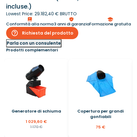
incluse.)
Lowest Price:
29.182,40 € BRUTTO
Conformità alla norma
3 anni di garanzia
Formazione gratuita
help_outline
Richiesta del prodotto
Parla con un consulente
Prodotti complementari
Generatore di schiuma
Copertura per grandi
gonfiabili
1 029,60 €
1 170 €
75 €