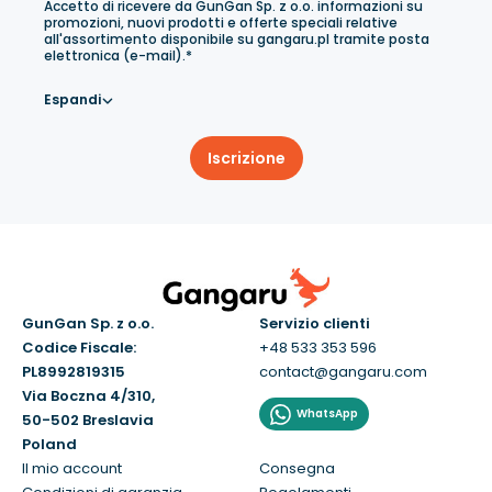
Accetto di ricevere da GunGan Sp. z o.o. informazioni su
promozioni, nuovi prodotti e offerte speciali relative
all'assortimento disponibile su gangaru.pl tramite posta
elettronica (e-mail).*
Espandi
Iscrizione
GunGan Sp. z o.o.
Servizio clienti
Codice Fiscale:
+48 533 353 596
PL8992819315
contact@gangaru.com
Via Boczna 4/310,
WhatsApp
50-502 Breslavia
Poland
Il mio account
Consegna