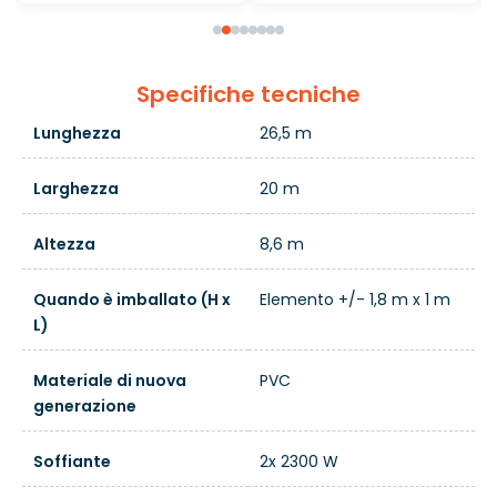
Specifiche tecniche
Lunghezza
26,5 m
Larghezza
20 m
Altezza
8,6 m
Quando è imballato (H x
Elemento +/- 1,8 m x 1 m
L)
Materiale di nuova
PVC
generazione
Soffiante
2x 2300 W