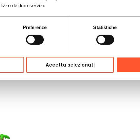
lizzo dei loro servizi.
Preferenze
Statistiche
acquatica, ma l’area dell’evento non consente di costruire u
 un formato più compatto. Palme hawaiane e colori da spiag
Accetta selezionati
in hotel, campeggi e feste di dimensioni più ridotte. La strut
li in un’unica installazione a terra, facilitando il posizioname