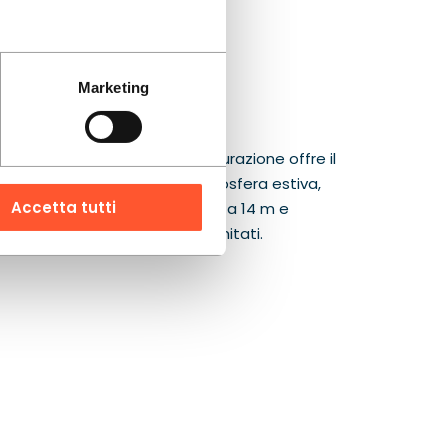
Marketing
na zona estesa, questa configurazione offre il
gia comunicano subito un’atmosfera estiva,
Accetta tutti
tura con lunghezza 11 m, larghezza 14 m e
nto dell’attrazione in spazi limitati.