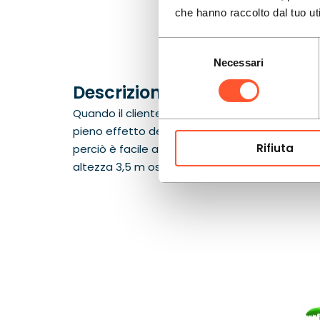
che hanno raccolto dal tuo uti
Selezione
Necessari
del
consenso
Descrizione del prodotto
Quando il cliente ha bisogno di un’attrazione 
pieno effetto del divertimento stagionale in
Rifiuta
perciò è facile abbinare l’attrazione a picnic 
altezza 3,5 m ospita piscina, arrampicata e scivo