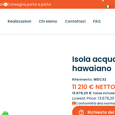
nni
Consegna porta a porta
it
Realizzazioni
Chi siamo
Contattaci
FAQ
Isola acqu
hawaiano
Riferimento:
WDC32
11 210 € NETT
13.676,20 €
tasse incluse
Lowest Price:
13.676,2
Conformità alla norm
help_outline
Richiesta del