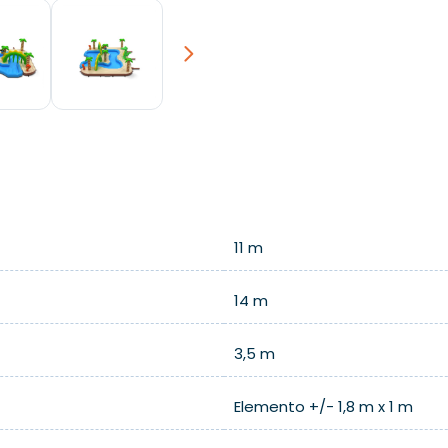
Next
11 m
14 m
3,5 m
Elemento +/- 1,8 m x 1 m