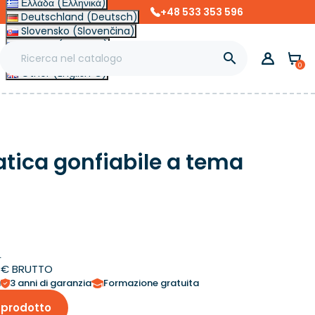
Ελλάδα (Ελληνικά)
+48 533 353 596
Deutschland (Deutsch)
Slovensko (Slovenčina)
France (Français)

Magyarország (Magyar)
0
Other (English €)
atica gonfiabile a tema
O
.
0 € BRUTTO
a
3 anni di garanzia
Formazione gratuita
 prodotto