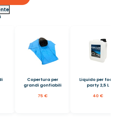
ente
i
Copertura per
Liquido per foam
grandi gonfiabili
party 2,5 L
75 €
40 €