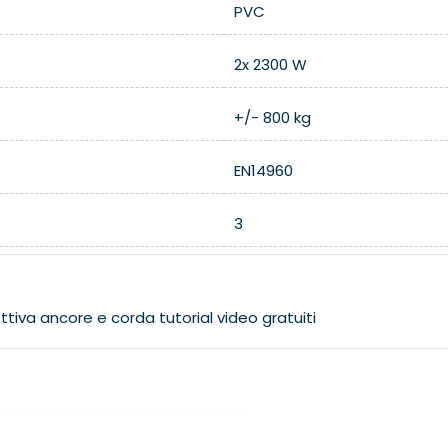
PVC
2x 2300 W
+/- 800 kg
EN14960
3
ttiva
ancore e corda
tutorial video gratuiti